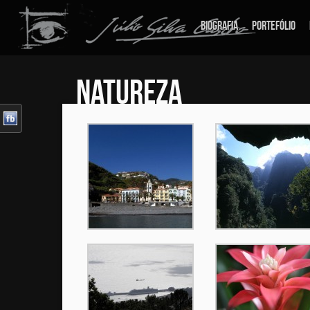
Biografia
Portefólio
NATUREZA